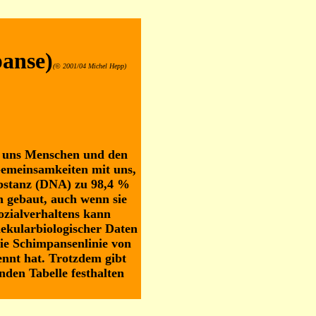
anse)
(© 2001/04 Michel Hepp)
en uns Menschen und den
emeinsamkeiten mit uns,
ubstanz (DNA) zu 98,4 %
h gebaut, auch wenn sie
zialverhaltens kann
ekularbiologischer Daten
die Schimpansenlinie von
ennt hat. Trotzdem gibt
enden Tabelle festhalten