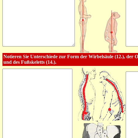
Notieren Sie Unterschiede zur Form der Wirbelsäule (12.), der O
und des Fußskeletts (14.).