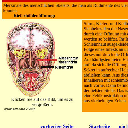
Merkmale des menschlichen Skeletts, die man als Rudimente des vie
könnte:
Kieferhöhlenöffnung:
Stirn-, Kiefer- und Keil
Siebbeinzellen die Nase
durch eine Öffnung mit
werden so belüftet. Ihr I
Schleimhaut ausgekleidet
Folge eines Infekts an u
dieses nur durch die Öf
Am häufigsten treten En
auf, da sich die Öffnun
Sekret in aufrechter Hal
abfließen kann. Aus di
Inhallieren mit schlei
nach vorne. Dann befind
der tiefsten Stelle. Das 
eine Fehlkonstruktion un
Klicken Sie auf das Bild, um es zu
aus vierbeinigen Zeiten.
vergrößern.
(verändert nach 2.004)
vorherige Seite
Startseite
näch