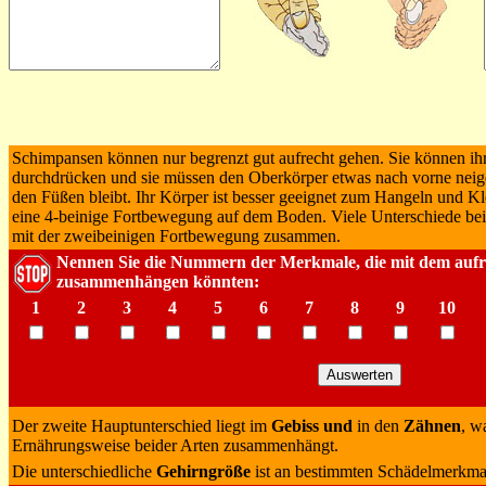
Schimpansen können nur begrenzt gut aufrecht gehen. Sie können ih
durchdrücken und sie müssen den Oberkörper etwas nach vorne neig
den Füßen bleibt. Ihr Körper ist besser geeignet zum Hangeln und K
eine 4-beinige Fortbewegung auf dem Boden. Viele Unterschiede be
mit der zweibeinigen Fortbewegung zusammen.
Nennen Sie die Nummern der Merkmale, die mit dem auf
zusammenhängen könnten:
1
2
3
4
5
6
7
8
9
10
Der zweite Hauptunterschied liegt im
Gebiss und
in den
Zähnen
, w
Ernährungsweise beider Arten zusammenhängt.
Die unterschiedliche
Gehirngröße
ist an bestimmten Schädelmerkma