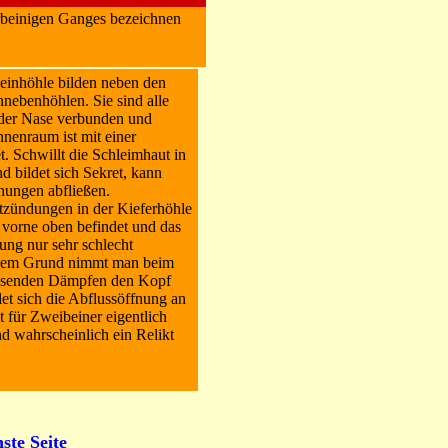
rbeinigen Ganges bezeichnen
beinhöhle bilden neben den
nnebenhöhlen. Sie sind alle
 der Nase verbunden und
nnenraum ist mit einer
. Schwillt die Schleimhaut in
nd bildet sich Sekret, kann
fnungen abfließen.
tzündungen in der Kieferhöhle
g vorne oben befindet und das
tung nur sehr schlecht
esem Grund nimmt man beim
mlösenden Dämpfen den Kopf
et sich die Abflussöffnung an
ist für Zweibeiner eigentlich
d wahrscheinlich ein Relikt
ste Seite