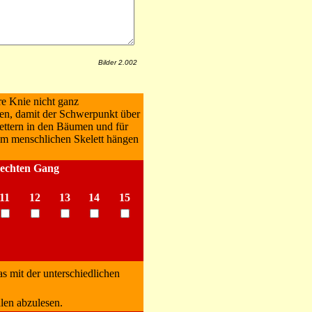
Bilder 2.002
re Knie nicht ganz
en, damit der Schwerpunkt über
lettern in den Bäumen und für
im menschlichen Skelett hängen
rechten Gang
11
12
13
14
15
as mit der unterschiedlichen
len abzulesen.