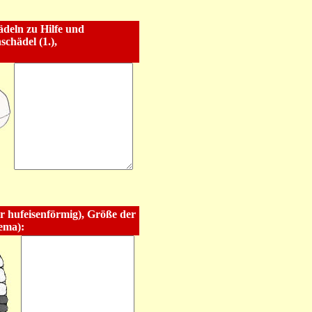
deln zu Hilfe und
schädel (1.),
er hufeisenförmig), Größe der
ema):